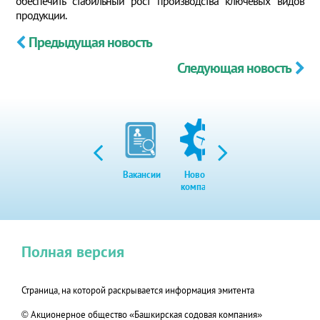
обеспечить стабильный рост производства ключевых видов
продукции.
Предыдущая новость
Следующая новость
Вакансии
Новости
Закупки
Экол
компании
Полная версия
Страница, на которой раскрывается информация эмитента
© Акционерное общество «Башкирская содовая компания»