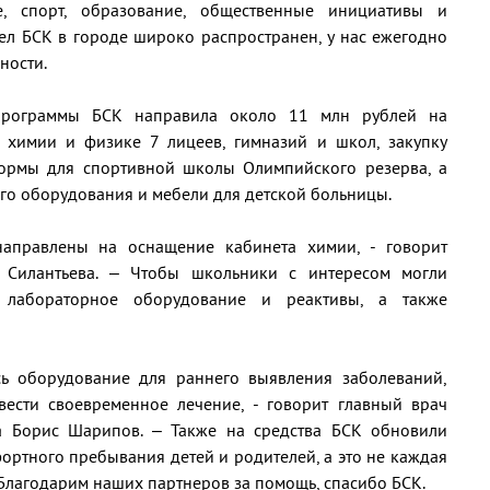
е, спорт, образование, общественные инициативы и
ел БСК в городе широко распространен, у нас ежегодно
ности.
 программы БСК направила около 11 млн рублей на
 химии и физике 7 лицеев, гимназий и школ, закупку
ормы для спортивной школы Олимпийского резерва, а
го оборудования и мебели для детской больницы.
направлены на оснащение кабинета химии, - говорит
Силантьева. – Чтобы школьники с интересом могли
о лабораторное оборудование и реактивы, а также
сь оборудование для раннего выявления заболеваний,
ести своевременное лечение, - говорит главный врач
а Борис Шарипов. – Также на средства БСК обновили
ртного пребывания детей и родителей, а это не каждая
 Благодарим наших партнеров за помощь, спасибо БСК.