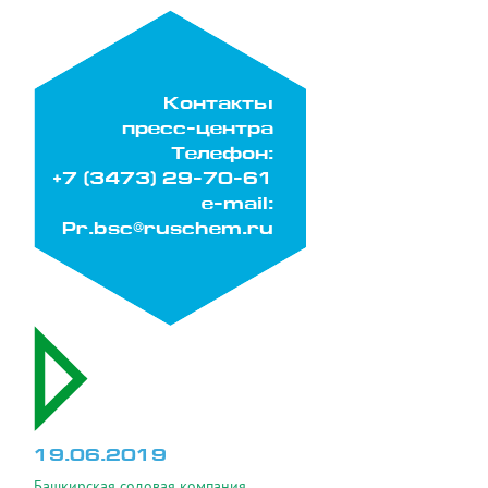
Контакты
пресс-центра
Телефон:
+7 (3473) 29-70-61
e-mail:
Pr.bsc@ruschem.ru
19.06.2019
Башкирская содовая компания