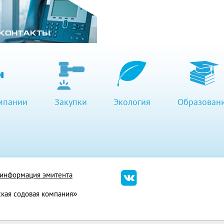
КОНТАКТЫ
мпании
Закупки
Экология
Образован
я информация эмитента
кая содовая компания»