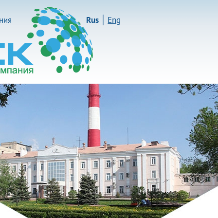
иния
Rus
Eng