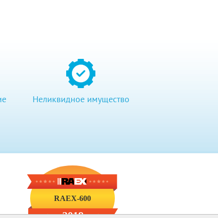
ие
Неликвидное имущество
RAEX-600
2019