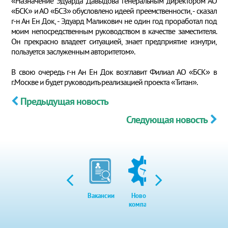
«Назначение Эдуарда Давыдова генеральным директором АО
«БСК» и АО «БСЗ» обусловлено идеей преемственности, - сказал
г-н Ан Ен Док, - Эдуард Маликович не один год проработал под
моим непосредственным руководством в качестве заместителя.
Он прекрасно владеет ситуацией, знает предприятие изнутри,
пользуется заслуженным авторитетом».
В свою очередь г-н Ан Ен Док возглавит Филиал АО «БСК» в
г.Москве и будет руководить реализацией проекта «Титан».
Предыдущая новость
Следующая новость
Вакансии
Новости
Закупки
Экол
компании