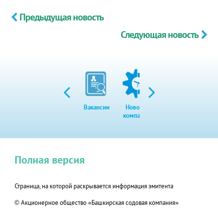
Предыдущая новость
Следующая новость
Вакансии
Новости
Закупки
Экол
компании
Полная версия
Страница, на которой раскрывается информация эмитента
© Акционерное общество «Башкирская содовая компания»