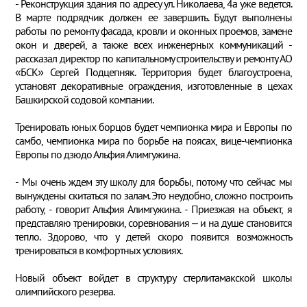
- Реконструкция здания по адресу ул. Николаева, 4а уже ведется.
В марте подрядчик должен ее завершить. Будут выполнены
работы по ремонту фасада, кровли и оконных проемов, замене
окон и дверей, а также всех инженерных коммуникаций -
рассказал директор по капитальному строительству и ремонту АО
«БСК» Сергей Подцепняк. Территория будет благоустроена,
установят декоративные ограждения, изготовленные в цехах
Башкирской содовой компании.
Тренировать юных борцов будет чемпионка мира и Европы по
самбо, чемпионка мира по борьбе на поясах, вице-чемпионка
Европы по дзюдо Альфия Алимгужина.
- Мы очень ждем эту школу для борьбы, потому что сейчас мы
вынуждены скитаться по залам. Это неудобно, сложно построить
работу, - говорит Альфия Алимгужина. - Приезжая на объект, я
представляю тренировки, соревнования – и на душе становится
тепло. Здорово, что у детей скоро появится возможность
тренироваться в комфортных условиях.
Новый объект войдет в структуру стерлитамакской школы
олимпийского резерва.