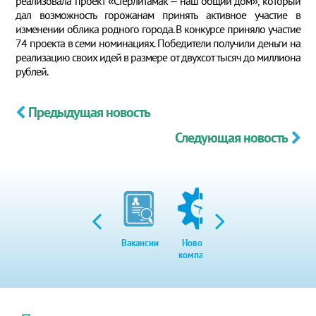
реализовала проект «Стерлитамак – наш общий дом», который
дал возможность горожанам принять активное участие в
изменении облика родного города. В конкурсе приняло участие
74 проекта в семи номинациях. Победители получили деньги на
реализацию своих идей в размере от двухсот тысяч до миллиона
рублей.
Предыдущая новость
Следующая новость
Вакансии
Новости
Закупки
Экол
компании