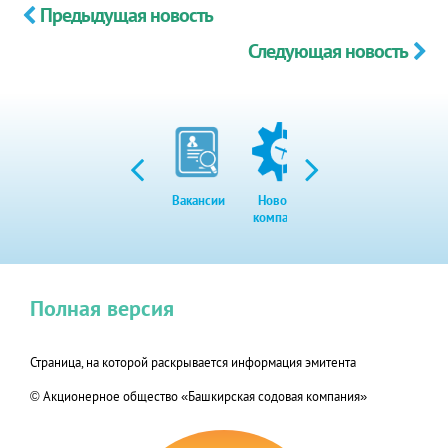
Предыдущая новость
Следующая новость
Вакансии
Новости
Закупки
Экол
компании
Полная версия
Страница, на которой раскрывается информация эмитента
© Акционерное общество «Башкирская содовая компания»