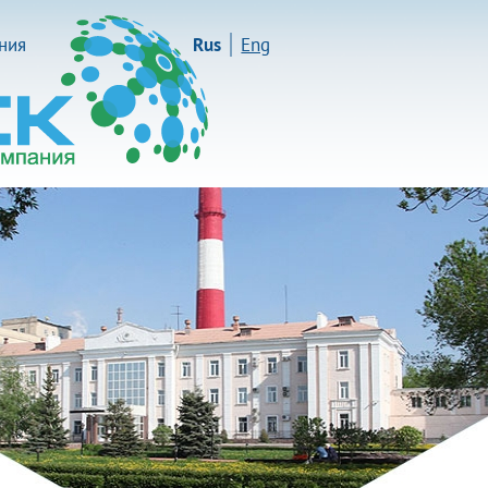
иния
Rus
Eng