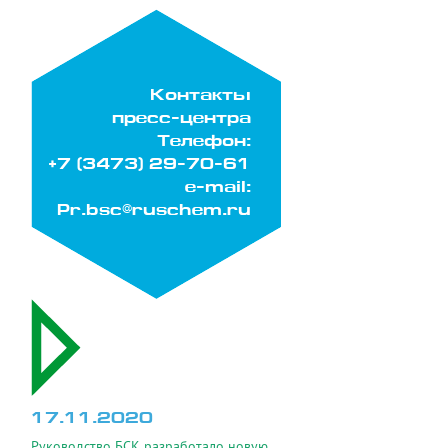
Контакты
пресс-центра
Телефон:
+7 (3473) 29-70-61
e-mail:
Pr.bsc@ruschem.ru
17.11.2020
Руководство БСК разработало новую