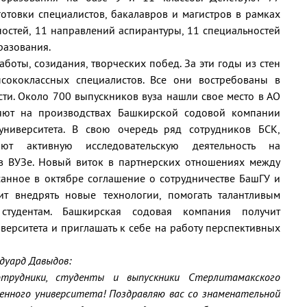
отовки специалистов, бакалавров и магистров в рамках
остей, 11 направлений аспирантуры, 11 специальностей
разования.
аботы, созидания, творческих побед. За эти годы из стен
сококлассных специалистов. Все они востребованы в
ти. Около 700 выпускников вуза нашли свое место в АО
яют на производствах Башкирской содовой компании
университета. В свою очередь ряд сотрудников БСК,
ют активную исследовательскую деятельность на
в ВУЗе. Новый виток в партнерских отношениях между
санное в октябре соглашение о сотрудничестве БашГУ и
ит внедрять новые технологии, помогать талантливым
 студентам. Башкирская содовая компания получит
иверситета и приглашать к себе на работу перспективных
дуард Давыдов:
отрудники, студенты и выпускники Стерлитамакского
енного университета! Поздравляю вас со знаменательной