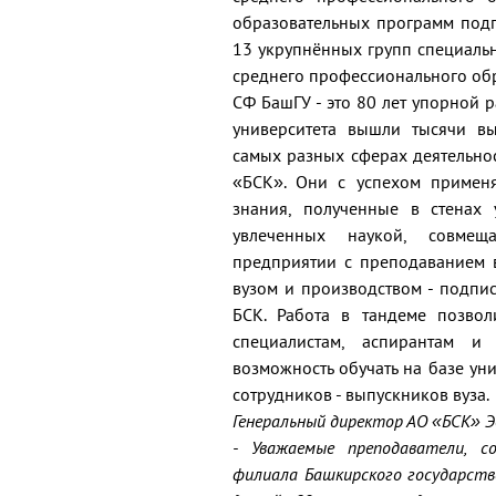
образовательных программ подг
13 укрупнённых групп специальн
среднего профессионального об
СФ БашГУ - это 80 лет упорной р
университета вышли тысячи вы
самых разных сферах деятельнос
«БСК». Они с успехом примен
знания, полученные в стенах 
увлеченных наукой, совмеща
предприятии с преподаванием 
вузом и производством - подпи
БСК. Работа в тандеме позвол
специалистам, аспирантам и
возможность обучать на базе ун
сотрудников - выпускников вуза.
Генеральный директор АО «БСК» Э
- Уважаемые преподаватели, с
филиала Башкирского государств