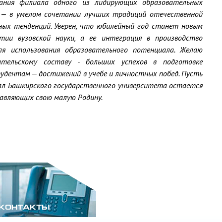
вания филиала одного из лидирующих образовательных
У – в умелом сочетании лучших традиций отечественной
ных тенденций. Уверен, что юбилейный год станет новым
ии вузовской науки, а ее интеграция в производство
я использования образовательного потенциала. Желаю
ательскому составу - больших успехов в подго​товке
удентам – достижений в учебе и личностных побед. Пусть
л Башкирского государственного университета остается
тавляющих свою малую Родину.
КОНТАКТЫ