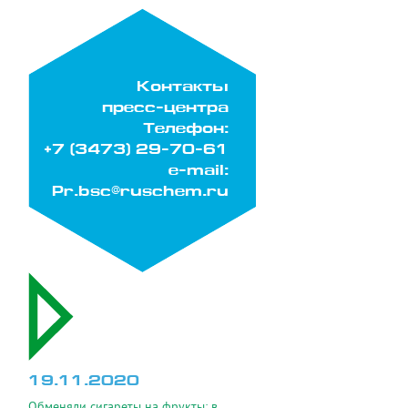
Контакты
пресс-центра
Телефон:
+7 (3473) 29-70-61
e-mail:
Pr.bsc@ruschem.ru
19.11.2020
Обменяли сигареты на фрукты: в