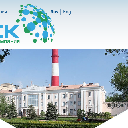
иния
Rus
Eng