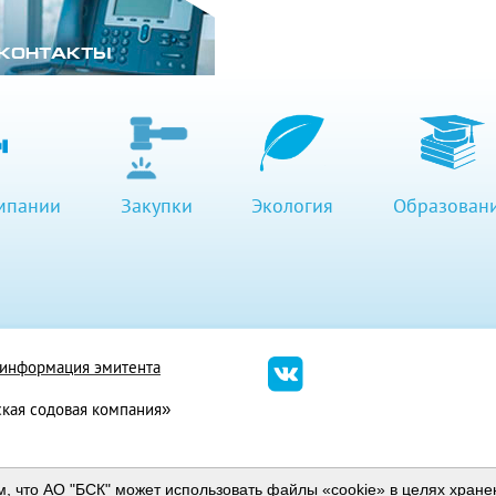
КОНТАКТЫ
мпании
Закупки
Экология
Образован
я информация эмитента
кая содовая компания»
Мобильная версия
м, что АО "БСК" может использовать файлы «cookie» в целях хран