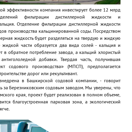
ой эффективности компания инвестирует более 12 млрд
тделений фильтрации дистиллерной жидкости и
альция. Отделение фильтрации дистиллерной жидкости
дов производства кальцинированной соды. Посредством
ерная жидкость будет разделяться на твердую и жидкую
 жидкой части образуется два вида солей - кальция и
т в обратное потребление завода, а кальций хлористый
 антигололедной добавки. Твердая часть, получившая
кт содового производства» (МПСП), предполагается
троительстве дорог или рекультивант.
внедрена в Башкирской содовой компании, - говорит
дь за Березниковским содовым заводом. Мы уверены, что
ского края, проект будет реализован в полном объеме,
ится благоустроенная парковая зона, а экологический
ягче.