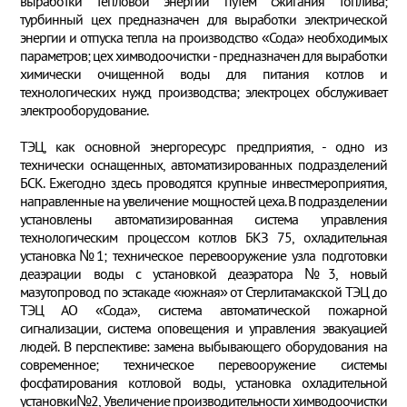
выработки тепловой энергии путем сжигания топлива;
турбинный цех предназначен для выработки электрической
энергии и отпуска тепла на производство «Сода» необходимых
параметров; цех химводоочистки - предназначен для выработки
химически очищенной воды для питания котлов и
технологических нужд производства; электроцех обслуживает
электрооборудование.
ТЭЦ, как основной энергоресурс предприятия, - одно из
технически оснащенных, автоматизированных подразделений
БСК. Ежегодно здесь проводятся крупные инвестмероприятия,
направленные на увеличение мощностей цеха. В подразделении
установлены автоматизированная система управления
технологическим процессом котлов БКЗ 75, охладительная
установка№1; техническое перевооружение узла подготовки
деаэрации воды с установкой деаэратора №3, новый
мазутопровод по эстакаде «южная» от Стерлитамакской ТЭЦ до
ТЭЦ АО «Сода», система автоматической пожарной
сигнализации, система оповещения и управления эвакуацией
людей. В перспективе: замена выбывающего оборудования на
современное; техническое перевооружение системы
фосфатирования котловой воды, установка охладительной
установки№2, Увеличение производительности химводоочистки