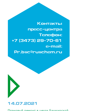
Контакты
пресс-центра
Телефон:
+7 (3473) 29-70-61
e-mail:
Pr.bsc@ruschem.ru
14.07.2021
Плановый ремонт в цехах Башкирской