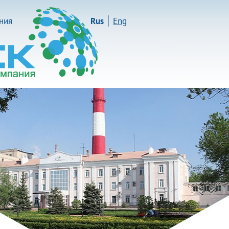
иния
Rus
Eng