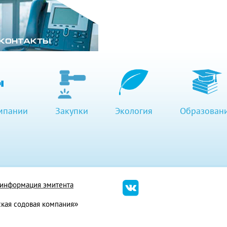
КОНТАКТЫ
мпании
Закупки
Экология
Образован
я информация эмитента
кая содовая компания»