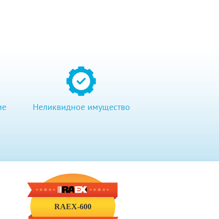
ие
Неликвидное имущество
RAEX-600