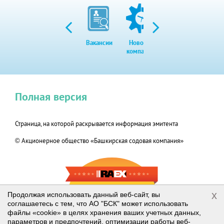
Вакансии
Новости
Закупки
Экол
компании
Полная версия
Страница, на которой раскрывается информация эмитента
© Акционерное общество «Башкирская содовая компания»
RAEX-600
x
Продолжая использовать данный веб-сайт, вы
соглашаетесь с тем, что АО "БСК" может использовать
2019
файлы «cookie» в целях хранения ваших учетных данных,
параметров и предпочтений, оптимизации работы веб-