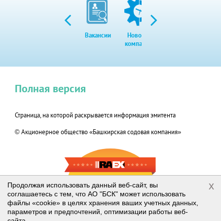
Вакансии
Новости
Закупки
Экол
компании
Полная версия
Страница, на которой раскрывается информация эмитента
© Акционерное общество «Башкирская содовая компания»
RAEX-600
x
Продолжая использовать данный веб-сайт, вы
соглашаетесь с тем, что АО "БСК" может использовать
2019
файлы «cookie» в целях хранения ваших учетных данных,
параметров и предпочтений, оптимизации работы веб-
сайта.