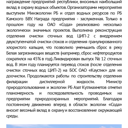
награждение предприятий республики, вносимых наибольший
вклад в охрану водных объектов. Организаторами мероприятия
выступили Минэкологии РБ и отдел водных ресурсов по РБ
Камского БВУ. Награда предприятия - заслуженная. Только в
прошлом году на ОАО «Сода» реализовано несколько
экологически значимых проектов. Выполнена реконструкция
отделения очистки сточных вод ЦИП-2 с внедрением
двухступенчатой очистки стоков и отделения гранулированного
хлористого кальция, что позволило уменьшить сброс в реку
Белая загрязняющих веществ (например, сброс нефтепродуктов
сократился на 45% в год). Ликвидирован выпуск № 12 сточных
вод. В этом году планируется перевод стоков (после отделения
очистки сточных вод ЦИП-2) на БОС ОАО «Каустик» для их
доочистки. Продолжаются работы по строительству отделения
фильтрации дистиллерной жидкости. Министр
природопользования и экологии РБ Азат Кутлиахметов отметил
планомерность и последовательность проводимых на
предприятии природоохранных мероприятий. Благодаря
постоянному движению вперед в области экологии «Сода»
вносит весомый вклад в охрану и восстановление окружающей
среды.