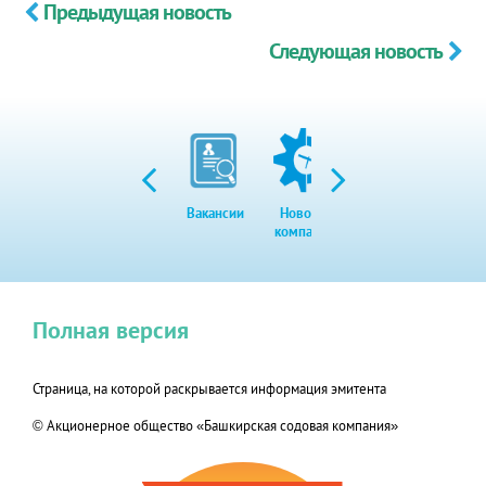
Предыдущая новость
Следующая новость
Вакансии
Новости
Закупки
Экол
компании
Полная версия
Страница, на которой раскрывается информация эмитента
© Акционерное общество «Башкирская содовая компания»