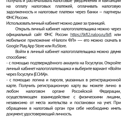
получать и распечатывать налоговые уведомления и квитанции
на оплату налоговых платежей, оплачивать налоговую
задолженность и налоговые платежи через банки – партнеры
ФНС России.
Использовать личный кабинет можно даже за границей.
Открыть личный кабинет налогоплательщика можно через
официальный сайт ФНС России
https://lkfl2.nalog.ru/lkfl
или
мобильное приложение «Налоги ФЛ» — его можно скачать в
Google Play, App Store или RuStore.
Войти в личный кабинет налогоплательщика можно двумя
способами:
- с помощью подтверждённого аккаунта на Госуслугах. Откройте
личный кабинет налогоплательщика и выберите вариант «Войти
через Госуслуги (ЕСИА)».
- с помощью логина и пароля, указанных в регистрационной
карте. Получить регистрационную карту вы можете лично в
любом налоговом органе Российской Федерации,
осуществляющем взаимодействие с физическими лицами,
независимо от места жительства и постановки на учет. При
обращении в налоговый орган при себе необходимо иметь
документ, удостоверяющий личность.