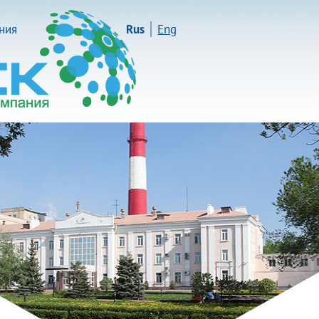
иния
Rus
Eng