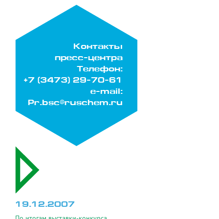
Контакты
пресс-центра
Телефон:
+7 (3473) 29-70-61
e-mail:
Pr.bsc@ruschem.ru
19.12.2007
По итогам выставки-конкурса