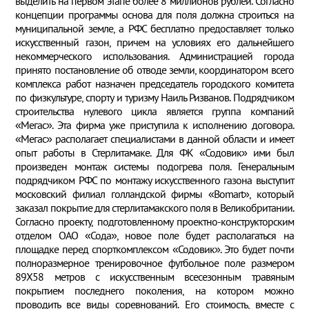
выделить на первом этапе более 8 миллионов рублей. Согласно
концепции программы основа для поля должна строиться на
муниципальной земле, а РФС бесплатно предоставляет только
искусственный газон, причем на условиях его дальнейшего
некоммерческого использования. Администрацией города
принято постановление об отводе земли, координатором всего
комплекса работ назначен председатель городского комитета
по физкультуре, спорту и туризму Наиль Ризванов. Подрядчиком
строительства нулевого цикла является группа компаний
«Мегас». Эта фирма уже приступила к исполнению договора.
«Мегас» располагает специалистами в данной области и имеет
опыт работы в Стерлитамаке. Для ФК «Содовик» ими был
произведен монтаж системы подогрева поля. Генеральным
подрядчиком РФС по монтажу искусственного газона выступит
московский филиал голландской фирмы «Bomart», который
заказал покрытие для стерлитамакского поля в Великобритании.
Согласно проекту, подготовленному проектно-конструкторским
отделом ОАО «Сода», новое поле будет располагаться на
площадке перед спорткомплексом «Содовик». Это будет почти
полноразмерное тренировочное футбольное поле размером
89Х58 метров с искусственным всесезонным травяным
покрытием последнего поколения, на котором можно
проводить все виды соревнований. Его стоимость, вместе с