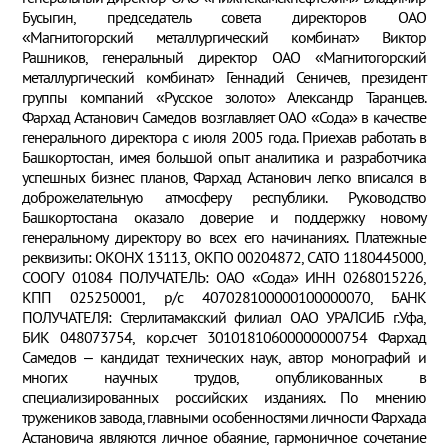
Бусыгин, председатель совета директоров ОАО
«Магнитогорский металлургический комбинат» Виктор
Рашников, генеральный директор ОАО «Магнитогорский
металлургический комбинат» Геннадий Сеничев, президент
группы компаний «Русское золото» Александр Таранцев.
Фархад Астанович Самедов возглавляет ОАО «Сода» в качестве
генерального директора с июля 2005 года. Приехав работать в
Башкортостан, имея большой опыт аналитика и разработчика
успешных бизнес планов, Фархад Астанович легко вписался в
доброжелательную атмосферу республики. Руководство
Башкортостана оказало доверие и поддержку новому
генеральному директору во всех его начинаниях. Платежные
реквизиты: ОКОНХ 13113, ОКПО 00204872, САТО 1180445000,
СООГУ 01084 ПОЛУЧАТЕЛЬ: ОАО «Сода» ИНН 0268015226,
КПП 025250001, р/с 407028100000100000070, БАНК
ПОЛУЧАТЕЛЯ: Стерлитамакский филиал ОАО УРАЛСИБ г.Уфа,
БИК 048073754, кор.счет 30101810600000000754 Фархад
Самедов – кандидат технических наук, автор монографий и
многих научных трудов, опубликованных в
специализированных российских изданиях. По мнению
тружеников завода, главными особенностями личности Фархада
Астановича являются личное обаяние, гармоничное сочетание