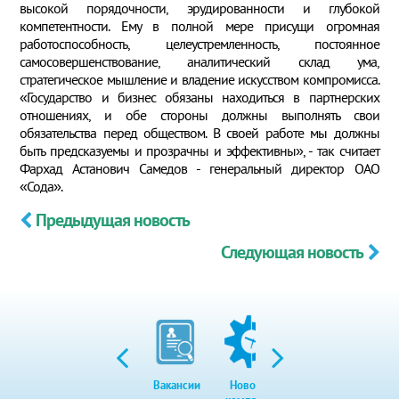
высокой порядочности, эрудированности и глубокой
компетентности. Ему в полной мере присущи огромная
работоспособность, целеустремленность, постоянное
самосовершенствование, аналитический склад ума,
стратегическое мышление и владение искусством компромисса.
«Государство и бизнес обязаны находиться в партнерских
отношениях, и обе стороны должны выполнять свои
обязательства перед обществом. В своей работе мы должны
быть предсказуемы и прозрачны и эффективны», - так считает
Фархад Астанович Самедов - генеральный директор ОАО
«Сода».
Предыдущая новость
Следующая новость
Вакансии
Новости
Закупки
Экол