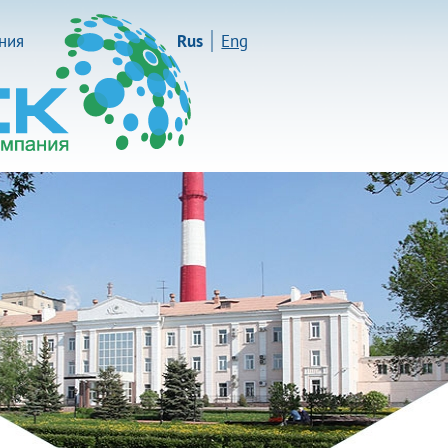
иния
Rus
Eng