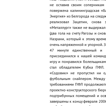
не оставив своим соперникам 
повержена калининградская «Ба
Энергия» из Белгорода на следу
реализовал Зацепин, снова 
«Металлург» также не выдержал 
(два гола на счету Рагозы и сно
Назрани, который к этому врем
очень напряженной и упорной. 
47 минуте единственный и 
присоединился к нашей команде
игру и понравился болельщикам
стал обладателем Кубка ПФЛ. 
«Содовик» не пропустил ни о
футбольным снайпером. Между
требованиями ПФЛ продолжаются
проектно-конструкторского бюр
подтрибунных помещений и осв
завершены к концу февраля 200