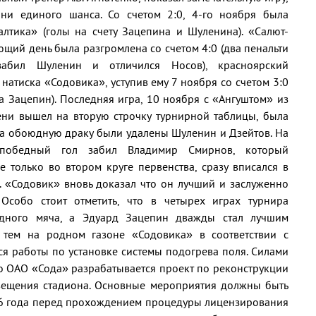
ни единого шанса. Со счетом 2:0, 4-го ноября была
лтика» (голы на счету Зацепина и Шуленина). «Салют-
ющий день была разгромлена со счетом 4:0 (два пенальти
забил Шуленин и отличился Носов), красноярский
натиска «Содовика», уступив ему 7 ноября со счетом 3:0
ва Зацепин). Последняя игра, 10 ноября с «Ангуштом» из
ени вышел на вторую строчку турнирной таблицы, была
За обоюдную драку были удалены Шуленин и Дзейтов. На
победный гол забил Владимир Смирнов, который
 только во втором круге первенства, сразу вписался в
. «Содовик» вновь доказал что он лучший и заслуженно
Особо стоит отметить, что в четырех играх турнира
дного мяча, а Эдуард Зацепин дважды стал лучшим
 тем на родном газоне «Содовика» в соответствии с
 работы по установке системы подогрева поля. Силами
о ОАО «Сода» разрабатывается проект по реконструкции
ещения стадиона. Основные мероприятия должны быть
6 года перед прохождением процедуры лицензирования