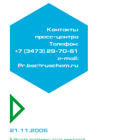
Контакты
пресс-центра
Телефон:
+7 (3473) 29-70-61
e-mail:
Pr.bsc@ruschem.ru
21.11.2005
В Москве подведены итоги ежегодной