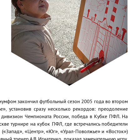
иумфом закончил футбольный сезон 2005 года во втором
», установив сразу несколько рекордов: преодоление
I дивизион Чемпионата России, победа в Кубке ПФЛ. На
кве турнире на кубок ПФЛ, где встречались победители
а («Запад», «Центр», «Юг», «Урал-Поволжье» и «Восток»)
вный тренер А.В. Игнатенко, показал замечательную игру,