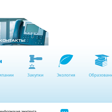
КОНТАКТЫ
мпании
Закупки
Экология
Образован
я информация эмитента