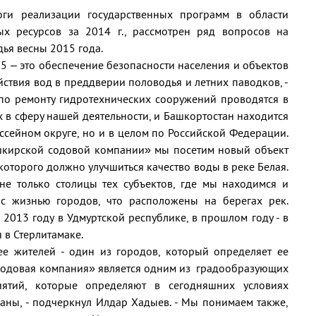
оги реализации государственных программ в области
х ресурсов за 2014 г., рассмотрен ряд вопросов на
дья весны 2015 года.
5 – это обеспечение безопасности населения и объектов
йствия вод в преддверии половодья и летних паводков, -
 по ремонту гидротехнических сооружений проводятся в
х в сферу нашей деятельности, и Башкортостан находится
ссейном округе, но и в целом по Российской Федерации.
ашкирской содовой компании» мы посетим новый объект
 которого должно улучшиться качество воды в реке Белая.
не только столицы тех субъектов, где мы находимся и
 с жизнью городов, что расположены на берегах рек.
2013 году в Удмуртской республике, в прошлом году - в
 в Стерлитамаке.
 ее жителей - один из городов, который определяет ее
 содовая компания» является одним из градообразующих
ятий, которые определяют в сегодняшних условиях
аны, - подчеркнул Илдар Хадыев. - Мы понимаем также,