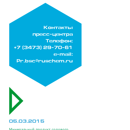
Контакты
пресс-центра
Телефон:
+7 (3473) 29-70-61
e-mail:
Pr.bsc@ruschem.ru
05.03.2015
Минеральный продукт содового