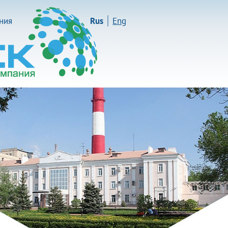
иния
Rus
Eng