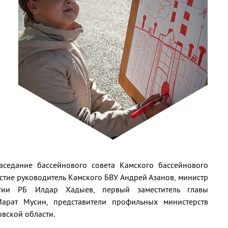
седание бассейнового совета Камского бассейнового
астие руководитель Камского БВУ Андрей Азанов, министр
гии РБ Илдар Хадыев, первый заместитель главы
Марат Мусин, представители профильных министерств
овской области.