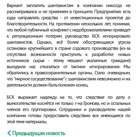
Вариант заплатить шантажистам в компании никогда не
рассматривался и не приемлем в принципе. Предприятию есть
куда направлять средства - от инвестиционных проектов до
благотворительности. На протяжении нескольких лет, понимая,
что любой публичный конфликт с недоброжелателями приведет
к репутационным потерям, руководство БСК игнорировало
шантажистов. Однако, всё более обостряющаяся угроза
остановки крупнейшего в стране содового производства (из-за
отсутствия возможности приступить к разработке новых
источников сырья - этому мешают указанные граждане)
вынудила нас отказаться от тактики игнорирования. Мы
обратились в правоохранительные органы. Стало очевидным,
что "мирное сосуществование" с шантажистами невозможно и их
деятельности должен быть положен конец.
БСК выражает надежду на то, что следствие по делу о
вымогательстве коснётся не только г-на Громова, но и остальных
членов его группировки. Сотрудники и руководители нашей
компании готовы предоставить следствию все имеющиеся по
этой теме материалы.
Предыдущая новость