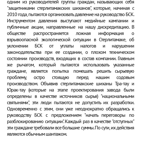
одним из руководителей группы граждан, называющих себя
"защитниками стерлитамакских шиханов", которые, начиная с
2010 года, пытаются организовать давление на руководство БСК.
Инструментом давления выступают медийные кампании и
публичные акции, направленные на нашу дискредитацию. В
обществе распространяется ложная информация о
взрывоопасной экологической ситуации в Стерлитамаке, об
уклонении БСК от уплаты налогов и нарушении
законодательства при ее создании, о плохом техническом
состоянии производств, входящих в состав компании. Главным
же рычагом, который пытаются использовать указанные
граждане, является попытка помешать решить сырьевую
проблему, остро стоящую перед нашим содовым
производством. Объявив стерлитамакские шиханы Тра-тау и
Юрак-тау (которые на этапе проектирования завода были
определены в качестве источников сырья) "национальными
святынями", эти люди пытаются не допустить их разработки.
Одновременно с этим, они уже неоднократно обращались к
руководству БСК с предложением "начать переговоры по
разблокированию ситуации". Каждый раз в качестве "отступных"
эти граждане требовали все большие суммы. По сути, их действия
являются обычным шантажом.