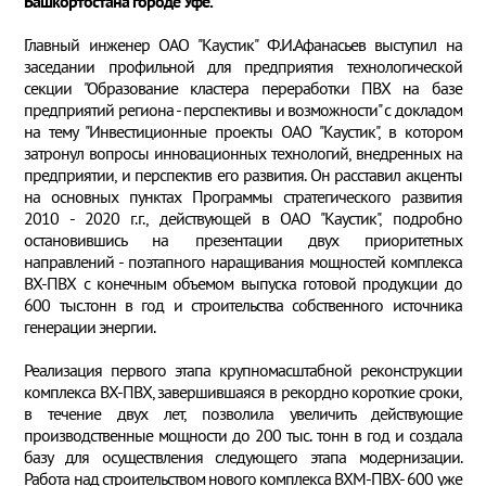
Башкортостана городе Уфе.
Главный инженер ОАО "Каустик" Ф.И.Афанасьев выступил на
заседании профильной для предприятия технологической
секции "Образование кластера переработки ПВХ на базе
предприятий региона - перспективы и возможности" с докладом
на тему "Инвестиционные проекты ОАО "Каустик", в котором
затронул вопросы инновационных технологий, внедренных на
предприятии, и перспектив его развития. Он расставил акценты
на основных пунктах Программы стратегического развития
2010 - 2020 г.г., действующей в ОАО "Каустик", подробно
остановившись на презентации двух приоритетных
направлений - поэтапного наращивания мощностей комплекса
ВХ-ПВХ с конечным объемом выпуска готовой продукции до
600 тыс.тонн в год и строительства собственного источника
генерации энергии.
Реализация первого этапа крупномасштабной реконструкции
комплекса ВХ-ПВХ, завершившаяся в рекордно короткие сроки,
в течение двух лет, позволила увеличить действующие
производственные мощности до 200 тыс. тонн в год и создала
базу для осуществления следующего этапа модернизации.
Работа над строительством нового комплекса ВХМ-ПВХ- 600 уже