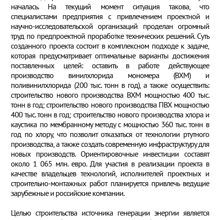
началась. На текущий момент ситуация такова, что
специалистами предприятия с привлечением проектной и
научно-исследовательской организаций проделан огромный
труд по предпроектной проработке технических решений. Суть
созданного проекта состоит в комплексном подходе к задаче,
которая предусматривает оптимальные варианты достижения
поставленных целей: оставить в работе действующее
производство винилхлорида мономера (ВХМ) и
поливинилхлорида (200 тыс. тонн в год), а также осуществить:
строительство нового производства ВХМ мощностью 400 тыс.
тонн в год; строительство нового производства ПВХ мощностью
400 тыс. тонн в год; строительство нового производства хлора и
каустика по мембранному методу с мощностью 360 тыс. тонн в
год по хлору, что позволит отказаться от технологии ртутного
производства, а также создать современную инфраструктуру для
новых производств. Ориентировочные инвестиции составят
около 1 065 млн. евро. Для участия в реализации проекта в
качестве владельцев технологий, исполнителей проектных и
строительно-монтажных работ планируется привлечь ведущие
зарубежные и российские компании.
Целью строительства источника генерации энергии является