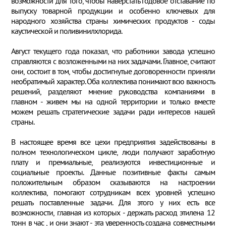
возможности для того, чтобы наверстать годовое отставание по
выпуску товарной продукции и особенно ключевых для
народного хозяйства страны химических продуктов - соды
каустической и поливинилхлорида.
Август текущего года показал, что работники завода успешно
справляются с возложенными на них задачами. Главное, считают
они, состоит в том, чтобы достигнутые договоренности приняли
необратимый характер. Оба коллектива понимают всю важность
решений, разделяют мнение руководства компаниями в
главном - живем мы на одной территории и только вместе
можем решать стратегические задачи ради интересов нашей
страны.
В настоящее время все цехи предприятия задействованы в
полном технологическом цикле, люди получают заработную
плату и премиальные, реализуются инвестиционные и
социальные проекты. Данные позитивные факты самым
положительным образом сказываются на настроении
коллектива, помогают сотрудникам всех уровней успешно
решать поставленные задачи. Для этого у них есть все
возможности, главная из которых - держать расход этилена 12
тонн в час , и они знают - эта уверенность создана совместными