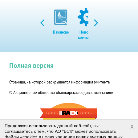
Вакансии
Новости
Закупки
Экол
компании
Полная версия
Страница, на которой раскрывается информация эмитента
© Акционерное общество «Башкирская содовая компания»
RAEX-600
x
Продолжая использовать данный веб-сайт, вы
соглашаетесь с тем, что АО "БСК" может использовать
2019
файлы «cookie» в целях хранения ваших учетных данных,