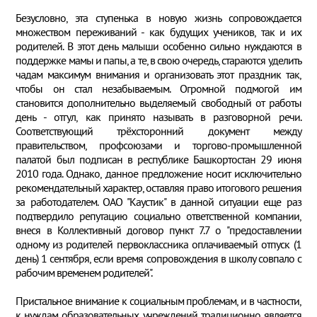
Безусловно, эта ступенька в новую жизнь сопровождается
множеством переживаний - как будущих учеников, так и их
родителей. В этот день малыши особенно сильно нуждаются в
поддержке мамы и папы, а те, в свою очередь, стараются уделить
чадам максимум внимания и организовать этот праздник так,
чтобы он стал незабываемым. Огромной подмогой им
становится дополнительно выделяемый свободный от работы
день - отгул, как принято называть в разговорной речи.
Соответствующий трёхсторонний документ между
правительством, профсоюзами и торгово-промышленной
палатой был подписан в республике Башкортостан 29 июня
2010 года. Однако, данное предложение носит исключительно
рекомендательный характер, оставляя право итогового решения
за работодателем. ОАО "Каустик" в данной ситуации еще раз
подтвердило репутацию социально ответственной компании,
внеся в Коллективный договор пункт 7.7 о "предоставлении
одному из родителей первоклассника оплачиваемый отпуск (1
день) 1 сентября, если время сопровождения в школу совпало с
рабочим временем родителей".
Пристальное внимание к социальным проблемам, и в частности,
к нуждам образовательных учреждений традиционно является