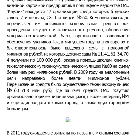
визитной карточкой предприятия. В подшефном ведомстве ОАО
"Каустик" находится 17 организаций, среди которых 6 детских
садов, 2 интерната, СХТТ и лицей №60. Компания ежегодно
перечисляет им посильные материальные средства для
проведения текущего и капитального ремонта, обновление
материально-технической базы, организацию социального
обеспечения учеников. Так, в минувшем году на спонсорство и
благотворительность было выделено семь с половиной
миллионов рублей, из которых детские сады № 11, 41, 62, 34, 70,
4 получили по 100 000 руб., оказана помощь школам, химико-
технологическому техникуму, техническому лицею №60 на сумму
более четырех миллионов рублей. В 2009 году на аналогичные
цели направлено более девяти миллионов рублей.
Перечисление средств было осуществлено техническому лицею
№60 (1,8 млн. руб.), где за счет средств ОАО "Каустик"
организовано горячее питание учащихся; школе - интернату №1
и еще одиннадцати школам города, а также двум городским
больницам.
В 2011 году ожидаемые выплаты по названным статьям составят