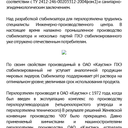
соответствии с ТУ 2412-246-00203312-2004(изм.1) и санитарно-
эпидемиологическим заключением.
Над разработкой стабилизатора для перхлорэтилена трудились
специалисты Инженерно-производственного центра. В
настоящее время налажено промышленное производство
стабилизатора и несколько партий ПХЭ стабилизированного
уже отгружено отечественным потребителям.
По своим свойствам производимый в ОАО «Каустик» ПХЭ
стабилизированный не уступает аналогичной продукции
мировых лидеров. Стабилизатор поддерживает рН раствора на
оптимальном уровне, увеличивая срок использования продукта.
Перхлорэтилен производят в ОАО «Каустик» с 1972 года, когда
был введен в эксплуатацию комплекс по производству
перхлоруглеводородов (четыреххлористого углерода и
перхлорэтилена технического) В результате решений Женевской
конвенции производство ЧХУ было прекращено. Давно
применяемый химчистками и машиностроителями
перхлорэтилен производства ОАО «Каустик» «страдал»