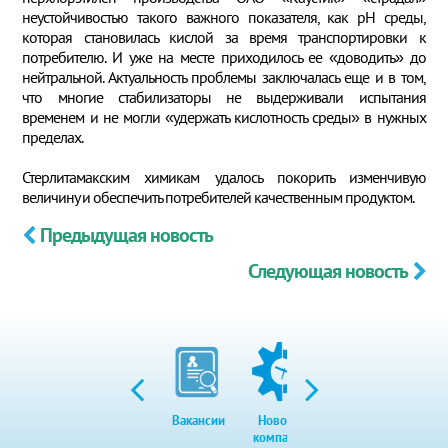
неустойчивостью такого важного показателя, как рН среды,
которая становилась кислой за время транспортировки к
потребителю. И уже на месте приходилось ее «доводить» до
нейтральной. Актуальность проблемы заключалась еще и в том,
что многие стабилизаторы не выдерживали испытания
временем и не могли «удержать кислотность среды» в нужных
пределах.
Стерлитамакским химикам удалось покорить изменчивую
величину и обеспечить потребителей качественным продуктом.
Предыдущая новость
Следующая новость
Вакансии
Новости
Закупки
Экол
компании