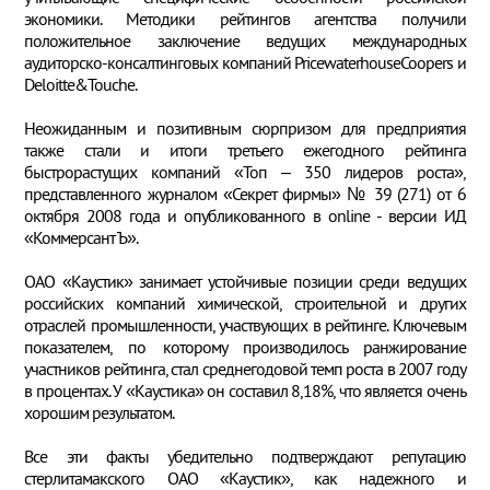
экономики. Методики рейтингов агентства получили
положительное заключение ведущих международных
аудиторско-консалтинговых компаний PricewaterhouseCoopers и
Deloitte&Touche.
Неожиданным и позитивным сюрпризом для предприятия
также стали и итоги третьего ежегодного рейтинга
быстрорастущих компаний «Топ – 350 лидеров роста»,
представленного журналом «Секрет фирмы» № 39 (271) от 6
октября 2008 года и опубликованного в online - версии ИД
«Коммерсант Ъ».
ОАО «Каустик» занимает устойчивые позиции среди ведущих
российских компаний химической, строительной и других
отраслей промышленности, участвующих в рейтинге. Ключевым
показателем, по которому производилось ранжирование
участников рейтинга, стал среднегодовой темп роста в 2007 году
в процентах. У «Каустика» он составил 8,18%, что является очень
хорошим результатом.
Все эти факты убедительно подтверждают репутацию
стерлитамакского ОАО «Каустик», как надежного и