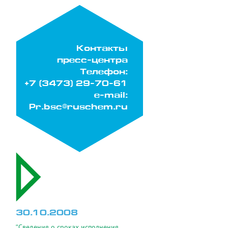
Контакты
пресс-центра
Телефон:
+7 (3473) 29-70-61
e-mail:
Pr.bsc@ruschem.ru
30.10.2008
“Сведения о сроках исполнения