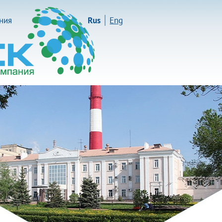
иния
Rus
Eng