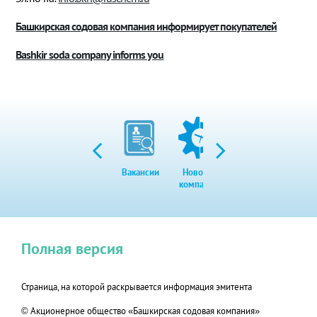
Башкирская содовая компания информирует покупателей
Bashkir soda company informs you
Вакансии
Новости
Закупки
Экол
компании
Полная версия
Страница, на которой раскрывается информация эмитента
© Акционерное общество «Башкирская содовая компания»