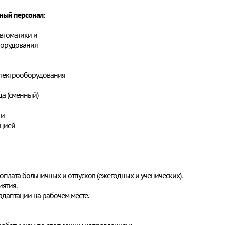
тный персонал
:
втоматики и
оборудования
электрооборудования
а (сменный)
 и
ацией
, оплата больничных и отпусков (ежегодных и ученических).
иятия.
адаптации на рабочем месте.