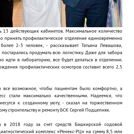
сь 13 действующих кабинетов. Максимальное количество
бно принять профилактическое отделение единовременно
 более 2-3 человек, - рассказывает Татьяна Левашова,
постарались продумать всю логистику. Даже для забора
 идти в лабораторию, все будет делаться в отделении.
ождения профилактических осмотров составит всего 2,5
и все возможное, чтобы пациентам было комфортно, а
сс стали максимально качественными. Надеемся, что
есутся к созданному уюту, - сказал на торжественном
му строительству и ремонту БСК Сергей Подцепняк.
 в 2018 году за счет средств Башкирской содовой
иагностический комплекс «Ренекс-РЦ» на сумму 8,5 млн