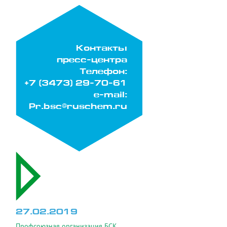
Контакты
пресс-центра
Телефон:
+7 (3473) 29-70-61
e-mail:
Pr.bsc@ruschem.ru
27.02.2019
Профсоюзная организация БСК