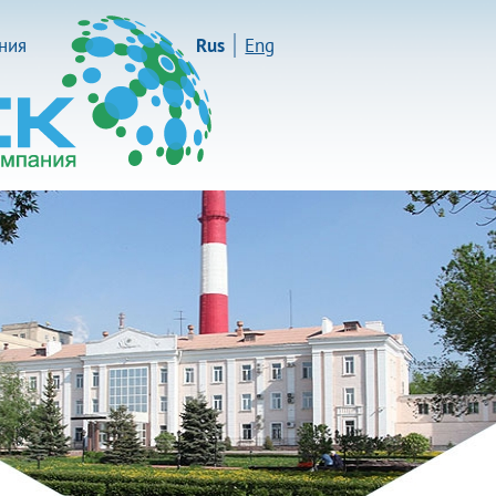
иния
Rus
Eng