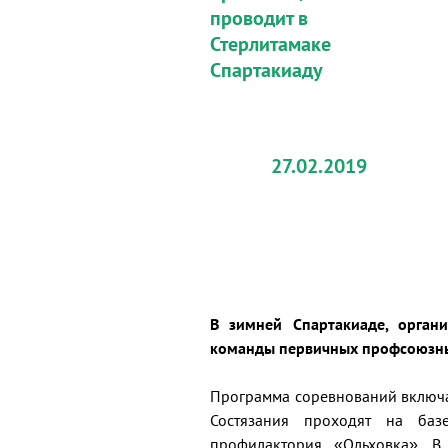
проводит в
Стерлитамаке
Спартакиаду
27.02.2019
В зимней Спартакиаде, орган
команды первичных профсоюзных
Программа соревнований включае
Состязания проходят на баз
профилактория «Ольховка». В