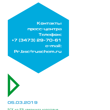
Контакты
пресс-центра
Телефон:
+7 (3473) 29-70-61
e-mail:
Pr.bsc@ruschem.ru
05.03.2019
БСК на 8% увеличила налоговые