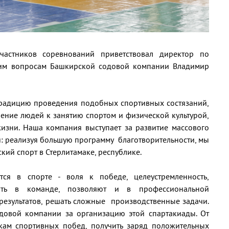
частников соревнований приветствовал директор по
им вопросам Башкирской содовой компании Владимир
традицию проведения подобных спортивных состязаний,
чение людей к занятию спортом и физической культурой,
изни. Наша компания выступает за развитие массового
и: реализуя большую программу благотворительности, мы
ий спорт в Стерлитамаке, республике.
тся в спорте - воля к победе, целеустремленность,
тать в команде, позволяют и в профессиональной
 результатов, решать сложные производственные задачи.
овой компании за организацию этой спартакиады. От
кам спортивных побед, получить заряд положительных