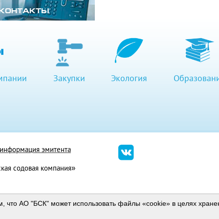
КОНТАКТЫ
мпании
Закупки
Экология
Образован
я информация эмитента
кая содовая компания»
Мобильная версия
м, что АО "БСК" может использовать файлы «cookie» в целях хран