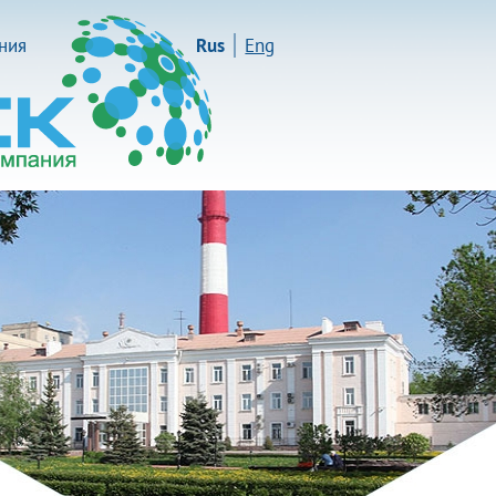
иния
Rus
Eng