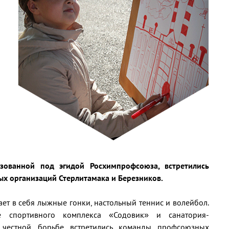
изованной под эгидой Росхимпрофсоюза, встретились
 организаций Стерлитамака и Березников.
т в себя лыжные гонки, настольный теннис и волейбол.
е спортивного комплекса «Содовик» и санатория-
 честной борьбе встретились команды профсоюзных