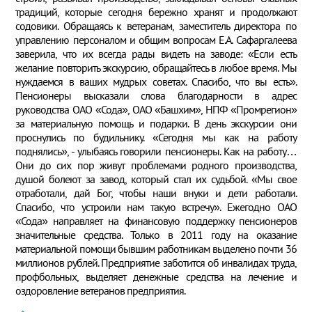
традиций, которые сегодня бережно хранят и продолжают
содовики. Обращаясь к ветеранам, заместитель директора по
управлению персоналом и общим вопросам Е.А. Сафаргалеева
заверила, что их всегда рады видеть на заводе: «Если есть
желание повторить экскурсию, обращайтесь в любое время. Мы
нуждаемся в ваших мудрых советах. Спасибо, что вы есть».
Пенсионеры высказали слова благодарности в адрес
руководства ОАО «Сода», ОАО «Башхим», НПФ «Промрегион»
за материальную помощь и подарки. В день экскурсии они
проснулись по будильнику. «Сегодня мы как на работу
поднялись», - улыбаясь говорили пенсионеры. Как на работу…
Они до сих пор живут проблемами родного производства,
душой болеют за завод, который стал их судьбой. «Мы свое
отработали, дай Бог, чтобы наши внуки и дети работали.
Спасибо, что устроили нам такую встречу». Ежегодно ОАО
«Сода» направляет на финансовую поддержку пенсионеров
значительные средства. Только в 2011 году на оказание
материальной помощи бывшим работникам выделено почти 36
миллионов рублей. Предприятие заботится об инвалидах труда,
профбольных, выделяет денежные средства на лечение и
оздоровление ветеранов предприятия.