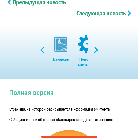
Предыдущая новость
Следующая новость
Вакансии
Новости
Закупки
Экол
компании
Полная версия
Страница, на которой раскрывается информация эмитента
© Акционерное общество «Башкирская содовая компания»