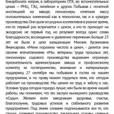
бикарбоната натрия, в лабораториях ОТК, во вспомогательных
цехах – РМЦ, ТЭЦ, литейном и других. Побывав с почетной
инспекцией на заводе, пенсионеры отметили массу
положительных изменений как в технологии, так и в культуре
производства. Они ушли из родных коллективов в разное время,
кто-то первый раз встречается с цехом, а кто-то приходит на
экскурсию не первый год, но результат всегда один: слова
благодарности, восхищение и удивление переменам. Больше 23
лет не была в цехе кальцинации Минзия Хусаиновна
Ямансарова. «Меня поразила чистота в цехе», - делится она
своими впечатлениями. «Мы, ветераны труда прошлых лет,
пенсионеры содового производства выражаем огромную
признательность администрации завода и профсоюзному
комитету за гостеприимство, внимание и материальную
поддержку. 27 сентября мы побывали в гостях на нашем
предприятии, и по праву можем гордиться теми, кто сегодня
работает на производстве. Мы ценим их труд и заботу о нас.
Условия труда сегодня гораздо лучше, чем были во время нашей
работы, мы понимаем, что это заслуга нынешнего руководства
«Соды». Желаем всем заводчанам здоровья, счастья,
благополучия, трудовых успехов и стабильного развития
предприятия». Под этими словами подписываются все те, кто
строил, развивал производство, закладывал основы славных