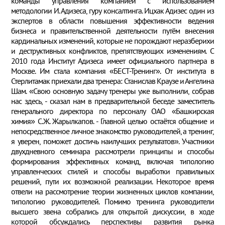
команды управления компанией с использованием
методологии И. Адизеса, гуру консалтинга. Ицхак Адизес один из
экспертов в области повышения эффективности ведения
бизнеса и правительственной деятельности путём внесения
кардинальных изменений, которые не порождают неразберихи
и деструктивных конфликтов, препятствующих изменениям. С
2010 года Институт Адизеса имеет официального партнера в
Москве. Им стала компания «БЕСТ-Тренинг». От института в
Стерлитамак приехали два тренера: Станислав Краузе и Ангелина
Шам. «Свою основную задачу тренеры уже выполнили, собрав
нас здесь, - сказал нам в предварительной беседе заместитель
генерального директора по персоналу ОАО «Башкирская
химия» С.Ж. Жарылкапов. - Главной целью остаётся общение и
непосредственное личное знакомство руководителей, а тренинг,
я уверен, поможет достичь наилучших результатов». Участники
двухдневного семинара рассмотрели принципы и способы
формирования эффективных команд, включая типологию
управленческих стилей и способы выработки правильных
решений, пути их возможной реализации. Некоторое время
отвели на рассмотрение теории жизненных циклов компании,
типологию руководителей. Помимо тренинга руководители
высшего звена собрались для открытой дискуссии, в ходе
которой обсуждались перспективы развития рынка