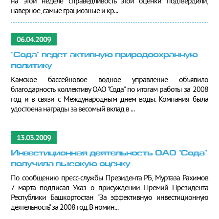
на этой неделе справедливость этой оценки подтвердили,
наверное, самые грациозные и кр...
06.04.2009
"Сода" ведет активную природоохранную
политику
Камское бассейновое водное управление объявило
благодарность коллективу ОАО "Сода" по итогам работы за 2008
год и в связи с Международным днем воды. Компания была
удостоена награды за весомый вклад в ...
13.03.2009
Инвестиционная деятельность ОАО "Сода"
получила высокую оценку
По сообщению пресс-службы Президента РБ, Муртаза Рахимов
7 марта подписал Указ о присуждении Премий Президента
Республики Башкортостан "За эффективную инвестиционную
деятельность" за 2008 год. В номин...