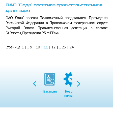
ОАО "Сода" посетила правительственная
делегация
ОАО "Сода" посетил Полномочный представитель Президента
Российской Федерации в Приволжском федеральном округе
Григорий Рапота. Правительственная делегация в составе
Г.А.Рапоты, Президента РБ М.Г. Рахи...
Страница
1
|
...
9
|
10
|
11
|
12
|
...
23
|
24
Вакансии
Новости
Закупки
Экол
компании