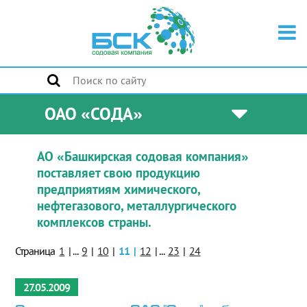
ОАО «СОДА»
АО «Башкирская содовая компания»
поставляет свою продукцию
предприятиям химического,
нефтегазового, металлургического
комплексов страны.
Страница
1
|
...
9
|
10
|
11
|
12
|
...
23
|
24
27.05.2009