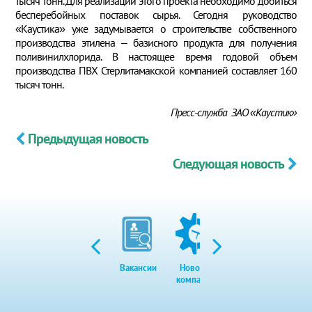
тысяч тонн. Для реализации этого проекта необходимо добиться
бесперебойных поставок сырья. Сегодня руководство
«Каустика» уже задумывается о строительстве собственного
производства этилена – базисного продукта для получения
поливинилхлорида. В настоящее время годовой объем
производства ПВХ Стерлитамакской компанией составляет 160
тысяч тонн.
Пресс-служба ЗАО «Каустик»
Предыдущая новость
Следующая новость
Вакансии
Новости
Закупки
Экол
компании