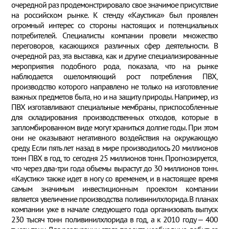
очередной раз продемонстрировало свое значимое присутствие
на российском рынке. К стенду «Каустика» был проявлен
огромный интерес со стороны настоящих и потенциальных
потребителей. Специалисты компании провели множество
переговоров, касающихся различных сфер деятельности. В
очередной раз, эта выставка, как и другие специализированные
мероприятия подобного рода, показала, что на рынке
наблюдается ошеломляющий рост потребления ПВХ,
производство которого направлено не только на изготовление
важных предметов быта, но и на защиту природы. Например, из
ПВХ изготавливают специальные мембраны, приспособленные
для складирования производственных отходов, которые в
запломбированном виде могут храниться долгие годы. При этом
они не оказывают негативного воздействия на окружающую
среду. Если пять лет назад в мире производилось 20 миллионов
тонн ПВХ в год, то сегодня 25 миллионов тонн. Прогнозируется,
что через два-три года объемы вырастут до 30 миллионов тонн.
«Каустик» также идет в ногу со временем, и в настоящее время
самым значимым инвестиционным проектом компании
является увеличение производства поливинилхлорида. В планах
компании уже в начале следующего года организовать выпуск
230 тысяч тонн поливинилхлорида в год, а к 2010 году – 400