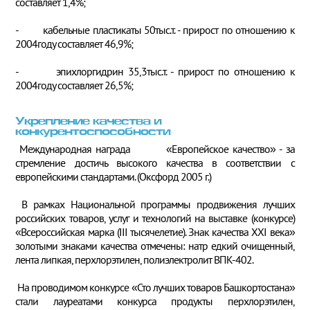
составляет 1,4%;
- кабельные пластикаты 50тыс.т. - прирост по отношению к
2004году составляет 46,9%;
- эпихлоргидрин 35,3тыс.т. - прирост по отношению к
2004году составляет 26,5%;
Укрепление качества и
конкурентоспособности
Международная награда «Европейское качество» - за
стремление достичь высокого качества в соответствии с
европейскими стандартами. (Оксфорд 2005 г.)
В рамках Национальной программы продвижения лучших
российских товаров, услуг и технологий на выставке (конкурсе)
«Всероссийская марка (III тысячелетие). Знак качества ХХI века»
золотыми знаками качества отмечены: натр едкий очищенный,
лента липкая, перхлорэтилен, полиэлектролит ВПК-402.
На проводимом конкурсе «Сто лучших товаров Башкортостана»
стали лауреатами конкурса продукты перхлорэтилен,