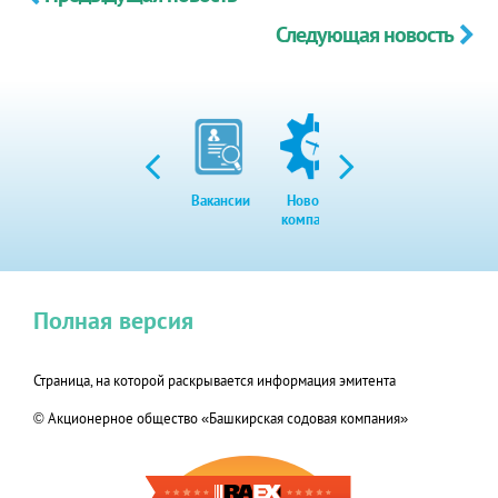
Следующая новость
Вакансии
Новости
Закупки
Экол
компании
Полная версия
Страница, на которой раскрывается информация эмитента
© Акционерное общество «Башкирская содовая компания»