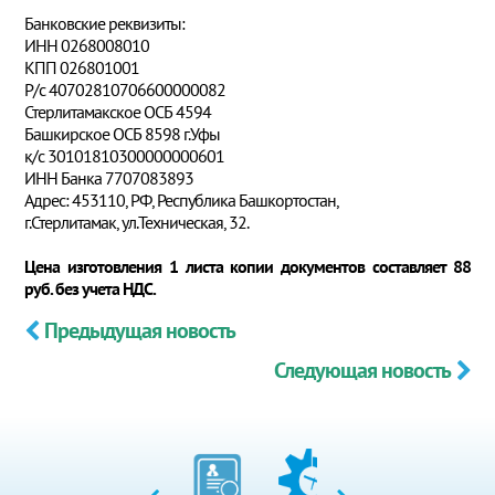
Банковские реквизиты:
ИНН 0268008010
КПП 026801001
Р/с 40702810706600000082
Стерлитамакское ОСБ 4594
Башкирское ОСБ 8598 г.Уфы
к/с 30101810300000000601
ИНН Банка 7707083893
Адрес: 453110, РФ, Республика Башкортостан,
г.Стерлитамак, ул.Техническая, 32.
Цена изготовления 1 листа копии документов составляет 88
руб. без учета НДС.
Предыдущая новость
Следующая новость