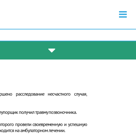
ршено расследование несчастного случая,
еупорщик получил травму позвоночника.
оторого провели своевременную и успешную
аходится на амбулаторном лечении.