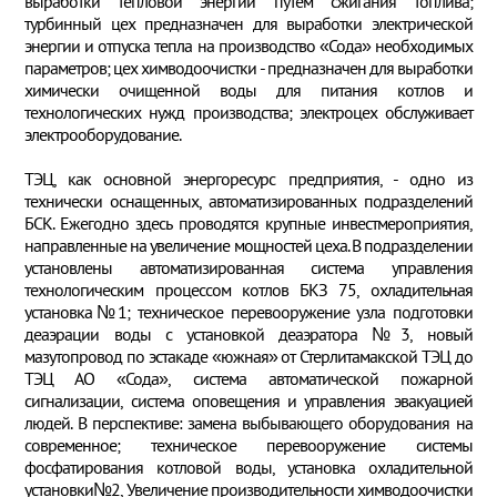
выработки тепловой энергии путем сжигания топлива;
турбинный цех предназначен для выработки электрической
энергии и отпуска тепла на производство «Сода» необходимых
параметров; цех химводоочистки - предназначен для выработки
химически очищенной воды для питания котлов и
технологических нужд производства; электроцех обслуживает
электрооборудование.
ТЭЦ, как основной энергоресурс предприятия, - одно из
технически оснащенных, автоматизированных подразделений
БСК. Ежегодно здесь проводятся крупные инвестмероприятия,
направленные на увеличение мощностей цеха. В подразделении
установлены автоматизированная система управления
технологическим процессом котлов БКЗ 75, охладительная
установка№1; техническое перевооружение узла подготовки
деаэрации воды с установкой деаэратора №3, новый
мазутопровод по эстакаде «южная» от Стерлитамакской ТЭЦ до
ТЭЦ АО «Сода», система автоматической пожарной
сигнализации, система оповещения и управления эвакуацией
людей. В перспективе: замена выбывающего оборудования на
современное; техническое перевооружение системы
фосфатирования котловой воды, установка охладительной
установки№2, Увеличение производительности химводоочистки