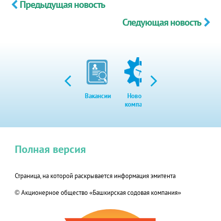
Предыдущая новость
Следующая новость
Вакансии
Новости
Закупки
Экол
компании
Полная версия
Страница, на которой раскрывается информация эмитента
© Акционерное общество «Башкирская содовая компания»