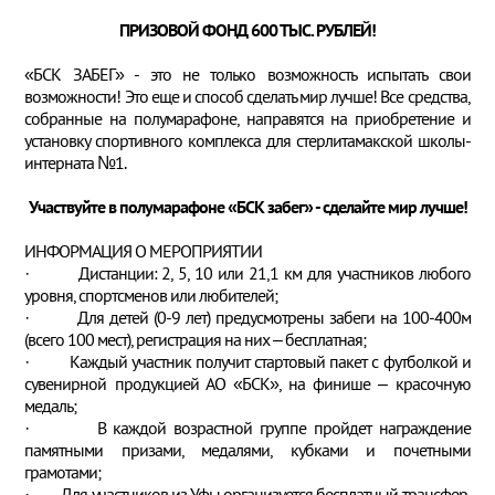
ПРИЗОВОЙ ФОНД 600 ТЫС. РУБЛЕЙ!
«БСК ЗАБЕГ» - это не только возможность испытать свои
возможности! Это еще и способ сделать мир лучше! Все средства,
собранные на полумарафоне, направятся на приобретение и
установку спортивного комплекса для стерлитамакской школы-
интерната №1.
Участвуйте в полумарафоне «БСК забег» - сделайте мир лучше!
ИНФОРМАЦИЯ О МЕРОПРИЯТИИ
· Дистанции: 2, 5, 10 или 21,1 км для участников любого
уровня, спортсменов или любителей;
· Для детей (0-9 лет) предусмотрены забеги на 100-400м
(всего 100 мест), регистрация на них – бесплатная;
· Каждый участник получит стартовый пакет с футболкой и
сувенирной продукцией АО «БСК», на финише – красочную
медаль;
· В каждой возрастной группе пройдет награждение
памятными призами, медалями, кубками и почетными
грамотами;
· Для участников из Уфы организуется бесплатный трансфер,