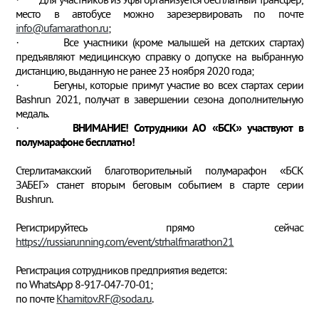
место в автобусе можно зарезервировать по почте
info@ufamarathon.ru
;
· Все участники (кроме малышей на детских стартах)
предъявляют медицинскую справку о допуске на выбранную
дистанцию, выданную не ранее 23 ноября 2020 года;
· Бегуны, которые примут участие во всех стартах серии
Bashrun 2021, получат в завершении сезона дополнительную
медаль.
·
ВНИМАНИЕ! Сотрудники АО «БСК» участвуют в
полумарафоне бесплатно!
Стерлитамакский благотворительный полумарафон «БСК
ЗАБЕГ» станет вторым беговым событием в старте серии
Bushrun.
Регистрируйтесь прямо сейчас
https://russiarunning.com/event/strhalfmarathon21
Регистрация сотрудников предприятия ведется:
по WhatsApp 8-917-047-70-01;
по почте
Khamitov.RF@soda.ru
.