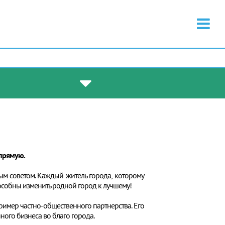
прямую.
ым советом. Каждый житель города, которому
пособны изменить родной город к лучшему!
ример частно-общественного партнерства. Его
ного бизнеса во благо города.