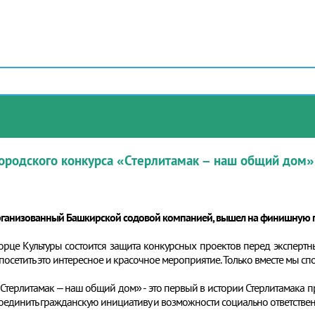
городского конкурса «Стерлитамак – наш общий дом»
организованный Башкирской содовой компанией, вышел на финишную 
ворце Культуры состоится защита конкурсных проектов перед экспертн
посетить это интересное и красочное мероприятие. Только вместе мы с
Стерлитамак – наш общий дом» - это первый в истории Стерлитамака п
т соединить гражданскую инициативу и возможности социально ответствен