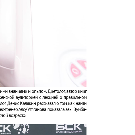
ими знаниями и опытом. Диетолог, автор книг
женской аудиторией с лекцией о правильном
ог Денис Калякин рассказал о том, как найти
нес-тренер Алсу Утяганова показала азы Зумба-
той возраст».