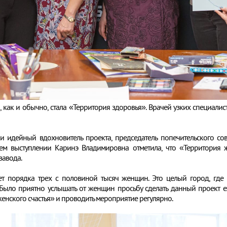
как и обычно, стала «Территория здоровья». Врачей узких специалис
и идейный вдохновитель проекта, председатель попечительского со
оем выступлении Каринэ Владимировна отметила, что «Территория 
завода.
ет порядка трех с половиной тысяч женщин. Это целый город, гд
– Было приятно услышать от женщин просьбу сделать данный проект е
нского счастья» и проводить мероприятие регулярно.