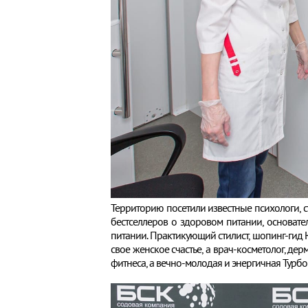
Территорию посетили известные психологи, с
бестселлеров о здоровом питании, основат
питании. Практикующий стилист, шопинг-гид 
свое женское счастье, а врач-косметолог, дер
фитнеса, а вечно-молодая и энергичная Турб