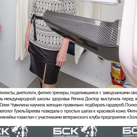
тилисты, диетологи, фитнес-тренеры, поделившиеся с заводчанками сво
ель международной школы здоровья Регина Доктор выступила перед 
Юлия Чувилина научила женщин правильно подбирать гардероб. Психол
матолог Гузель Гареева поведала о простых шагах к красивой коже. Фит
оняняйка «зажгла» с участниками ветеранского клуба предприятия «Золо