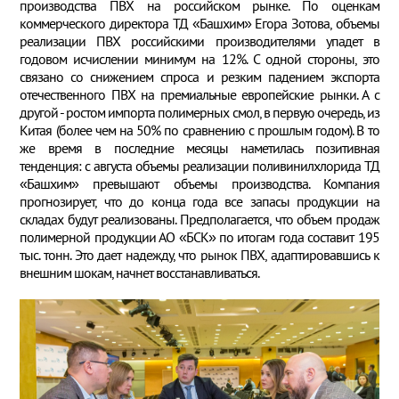
производства ПВХ на российском рынке. По оценкам
коммерческого директора ТД «Башхим» Егора Зотова, объемы
реализации ПВХ российскими производителями упадет в
годовом исчислении минимум на 12%. С одной стороны, это
связано со снижением спроса и резким падением экспорта
отечественного ПВХ на премиальные европейские рынки. А с
другой - ростом импорта полимерных смол, в первую очередь, из
Китая (более чем на 50% по сравнению с прошлым годом). В то
же время в последние месяцы наметилась позитивная
тенденция: с августа объемы реализации поливинилхлорида ТД
«Башхим» превышают объемы производства. Компания
прогнозирует, что до конца года все запасы продукции на
складах будут реализованы. Предполагается, что объем продаж
полимерной продукции АО «БСК» по итогам года составит 195
тыс. тонн. Это дает надежду, что рынок ПВХ, адаптировавшись к
внешним шокам, начнет восстанавливаться.