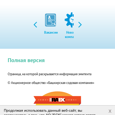
Вакансии
Новости
Закупки
Экол
компании
Полная версия
Страница, на которой раскрывается информация эмитента
© Акционерное общество «Башкирская содовая компания»
RAEX-600
x
Продолжая использовать данный веб-сайт, вы