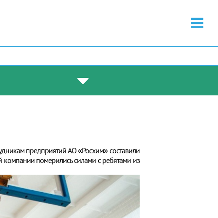
трудникам предприятий АО «Росхим» составили
й компании померились силами с ребятами из