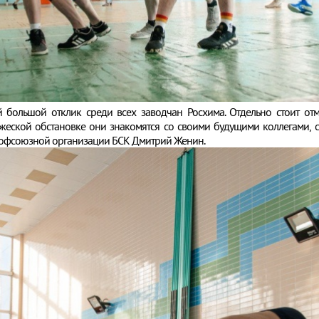
й большой отклик среди всех заводчан Росхима. Отдельно стоит от
жеской обстановке они знакомятся со своими будущими коллегами, со
рофсоюзной организации БСК Дмитрий Женин.