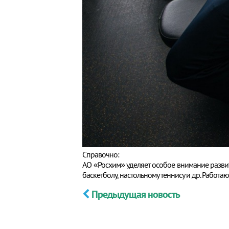
Справочно:
АО «Росхим» уделяет особое внимание разви
баскетболу, настольному теннису и др. Работ
Предыдущая новость