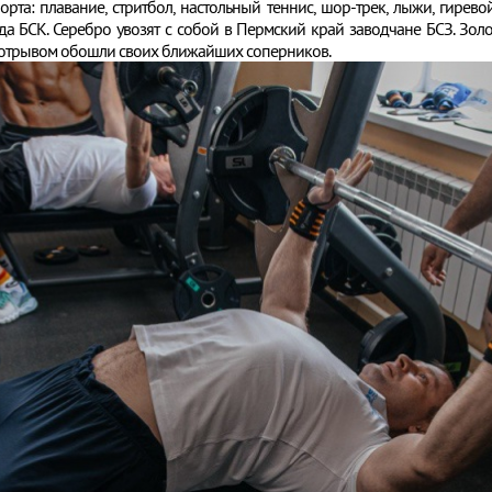
орта: плавание, стритбол, настольный теннис, шор-трек, лыжи, гире
да БСК. Серебро увозят с собой в Пермский край заводчане БСЗ. Золот
 отрывом обошли своих ближайших соперников.