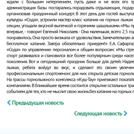
ждали с большим нетерпением, пусть даже и не всех его т
администрация базы постарались порадовать отдыхающих, подар
организовав праздничный концерт. В этот день для гостей высту
культуры «Сода», устроили мастер-класс катания на горных лыжа
секции, угощали вкусной выпечкой и горячими шашлыками. «Мы п
впервые, - говорит Евгений Николаев. - Она маленькая, всего 2,5 го
понравилось. Она просто визжала от удовольствия. Замечательную 
бесплатное катание. Завтра обязательно приедем!» Е.А. Сафарга
«Сода» по управлению персоналом и общим вопросам: «Мы стре
спорт развивался и становился все более популярным среди насе
поколения. Вот и сегодняшний праздник больше для детей. Надее
лыжах, ребята войдут во вкус, и сделают это своим увлечен
профессиональным спортсменом: для них открыта детская горнол
На трассы горнолыжного комплекса «Куш-Тау» приезжают покатать
компаниями. В ближайшее время состоится открытие остальных трас
событием для тех, кто не мыслит свою жизнь без катания на горных
Предыдущая новость
Следующая новость