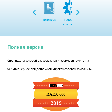
Вакансии
Новости
Закупки
Экол
компании
Полная версия
Страница, на которой раскрывается информация эмитента
© Акционерное общество «Башкирская содовая компания»
RAEX-600
2019