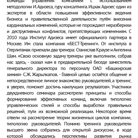
команды управления компанией с использованием
методологии И. Адизеса, гуру консалтинга. Ицхак Адизес один из
экспертов в области повышения эффективности ведения
бизнеса и правительственной деятельности путём внесения
кардинальных изменений, которые не порождают неразберихи
и деструктивных конфликтов, препятствующих изменениям. С
2010 года Институт Адизеса имеет официального партнера в
Москве. Им стала компания «БЕСТ-Тренинг». От института в
Стерлитамак приехали два тренера: Станислав Краузе и Ангелина
Шам. «Свою основную задачу тренеры уже выполнили, собрав
нас здесь, - сказал нам в предварительной беседе заместитель
генерального директора по персоналу ОАО «Башкирская
химия» С.Ж. Жарылкапов. - Главной целью остаётся общение и
непосредственное личное знакомство руководителей, а тренинг,
я уверен, поможет достичь наилучших результатов». Участники
двухдневного семинара рассмотрели принципы и способы
формирования эффективных команд, включая типологию
управленческих стилей и способы выработки правильных
решений, пути их возможной реализации. Некоторое время
отвели на рассмотрение теории жизненных циклов компании,
типологию руководителей. Помимо тренинга руководители
высшего звена собрались для открытой дискуссии, в ходе
которой обсуждались перспективы развития рынка