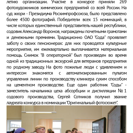
летию организации. Участие в конкурсе приняли 269
фотохудожников химических предприятий со всей России. На
суд жюри - Президиума Росхимпрофсоюза, было представлено
более 4500 фотографий. Победители всех 15 номинаций, в
числе которых единственный представитель нашей республики,
содовик Александр Воронов, награждены почетными грамотами
и денежными премиями. Традиционно ОАО "Сода" проявляет
заботу о своих пенсионерах: для них проводятся культурные
мероприятия, им ежеквартально выплачивается материальная
помощь. Снимок "В операторной" был произведен во время
одной из традиционных экскурсий для ветеранов предприятия
по родному заводу. На фото пожилые люди с удивлением и
интересом знакомятся с автоматизированным пультом
управления линии по производству клинкера сухим способом
на цементном производстве. Еще один работник "Соды" -
заместитель начальника цеха абсорбции и дистилляции №1
содового производства, Сергей Сотников получил звание
лауреата конкурса в номинации "Оригинальный фотосюжет".