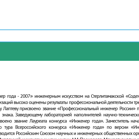
ер года - 2007» инженерным искусством на Стерлитамакской «Соде
заций высоко оценены результаты профессиональной деятельности тр
у Лаптеву присвоено звание «Профессиональный инженер России»
 знака. Заведующему лабораторией наполнителей научно-техническ
исвоено звание Лауреата конкурса «Инженер года». Заместитель на
о тура Всероссийского конкурса «Инженер года» по версии «Ин
оводится Российским Союзом научных и инженерных общественных о