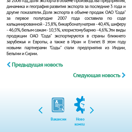
за 2006 год, доля экспорта в объеме производства предприятия,
динамика и география развития экспорта за последние 3 года и
другие показатели. Доля экспорта в объеме продаж ОАО "Сода"
за первое полугодие 2007 года составила по соде
кальцинированной - 23,8%, бикарбонату натрия - 40,4%, шиферу
- 46,0%, белым сажам - 10,5%, хлористому барию - 4,6%. Эти виды
продукции ОАО "Сода" экспортируются в страны ближнего
зарубежья и Европы, а также в Иран и Египет. В этом году
новыми партнерами "Соды" стали предприятия из Индии,
Бельгии и Сирии.
Предыдущая новость
Следующая новость
Вакансии
Новости
Закупки
Экол
компании