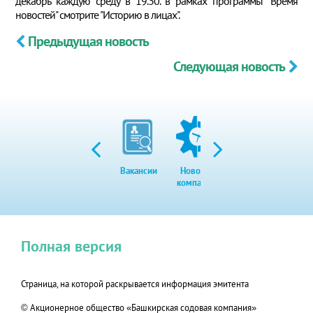
декабрь каждую среду в 19.30. в рамках программы "Время
новостей" смотрите "Историю в лицах".
Предыдущая новость
Следующая новость
Вакансии
Новости
Закупки
Экол
компании
Полная версия
Страница, на которой раскрывается информация эмитента
© Акционерное общество «Башкирская содовая компания»