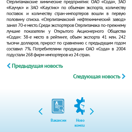
Стерлитамакские химические предприятия: ОАО «Сода», ЗАО
«Каучук» и ЗАО «Каустик» по объемам экспорта, количеству
поставок и количеству стран-импортеров вошли в первую
половину списка. «Стерлитамакский нефтехимический завод»
занял 70-е место. Среди экспортеров Стерлитамака по-прежнему
лучшие показатели у Открытого Акционерного Общества
«Сода»: 38-е место в рейтинге, объем экспорта 41 млн. 242
тысячи долларов, прирост по сравнению с предыдущим годом
составил 7%. Потребителями продукции ОАО «Сода» в 2004
году стали 268 фирм-импортеров из 24 стран.
Предыдущая новость
Следующая новость
Вакансии
Новости
Закупки
Экол
компании